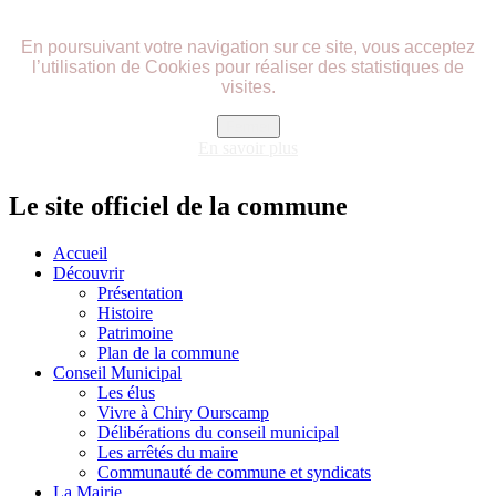
précédente
précédent
suivante
suivant
En poursuivant votre navigation sur ce site, vous acceptez
l’utilisation de Cookies pour réaliser des statistiques de
visites.
Fermer
En savoir plus
Le site officiel de la commune
Accueil
Découvrir
Présentation
Histoire
Patrimoine
Plan de la commune
Conseil Municipal
Les élus
Vivre à Chiry Ourscamp
Délibérations du conseil municipal
Les arrêtés du maire
Communauté de commune et syndicats
La Mairie