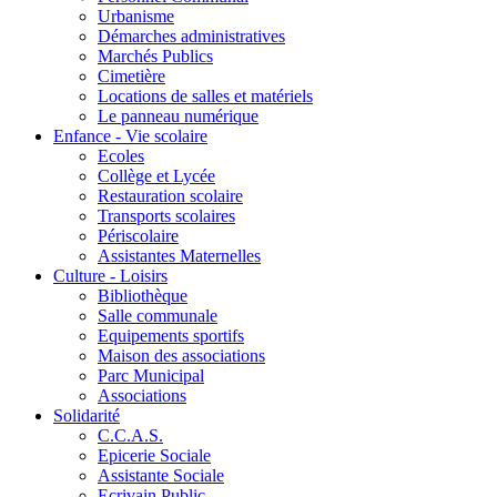
Urbanisme
Démarches administratives
Marchés Publics
Cimetière
Locations de salles et matériels
Le panneau numérique
Enfance - Vie scolaire
Ecoles
Collège et Lycée
Restauration scolaire
Transports scolaires
Périscolaire
Assistantes Maternelles
Culture - Loisirs
Bibliothèque
Salle communale
Equipements sportifs
Maison des associations
Parc Municipal
Associations
Solidarité
C.C.A.S.
Epicerie Sociale
Assistante Sociale
Ecrivain Public