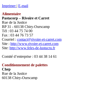
Imprimer
|
E-mail
Alimentaire
Pastacorp – Rivoire et Carret
Rue de la Justice
BP 31 - 60138 Chiry-Ourscamp
Tél : 03 44 75 74 00
Fax : 03 44 76 73 57
Courriel :
contact@rivoire-et-carret.com
Site :
http://www.rivoire-et-carret.com
Site:
http://www.feles-de-lustucru.fr
Comité d’entreprise : 03 44 38 14 61
Conditionnement de palettes
Chep
Rue de la Justice
60138 Chiry-Ourscamp