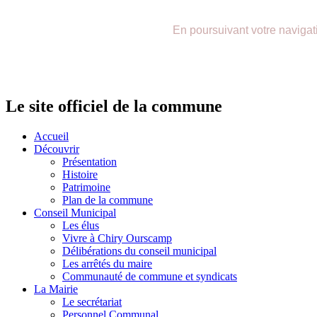
précédente
précédent
suivante
suivant
En poursuivant votre navigatio
Le site officiel de la commune
Accueil
Découvrir
Présentation
Histoire
Patrimoine
Plan de la commune
Conseil Municipal
Les élus
Vivre à Chiry Ourscamp
Délibérations du conseil municipal
Les arrêtés du maire
Communauté de commune et syndicats
La Mairie
Le secrétariat
Personnel Communal