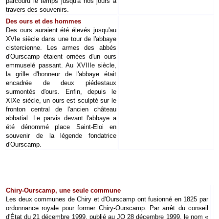
parcouru le temps jusqu'à nos jours à
travers des souvenirs.
Des ours et des hommes
Des ours auraient été élevés jusqu'au
XVIe siècle dans une tour de l'abbaye
cistercienne. Les armes des abbés
d'Ourscamp étaient ornées d'un ours
emmuselé passant. Au XVIIIe siècle,
la grille d'honneur de l'abbaye était
encadrée de deux piédestaux
surmontés d'ours. Enfin, depuis le
XIXe siècle, un ours est sculpté sur le
fronton central de l'ancien château
abbatial. Le parvis devant l'abbaye a
été dénommé place Saint-Eloi en
souvenir de la légende fondatrice
d'Ourscamp.
Chiry-Ourscamp, une seule commune
Les deux communes de Chiry et d'Ourscamp ont fusionné en 1825 par
ordonnance royale pour former Chiry-Ourscamp. Par arrêt du conseil
d'État du 21 décembre 1999, publié au JO 28 décembre 1999, le nom «