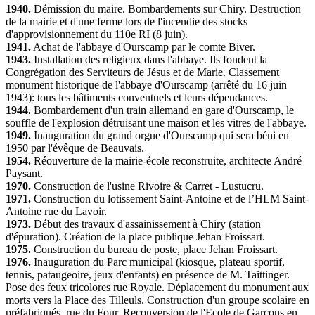
1940.
Démission du maire. Bombardements sur Chiry. Destruction
de la mairie et d'une ferme lors de l'incendie des stocks
d'approvisionnement du 110e RI (8 juin).
1941.
Achat de l'abbaye d'Ourscamp par le comte Biver.
1943.
Installation des religieux dans l'abbaye. Ils fondent la
Congrégation des Serviteurs de Jésus et de Marie. Classement
monument historique de l'abbaye d'Ourscamp (arrêté du 16 juin
1943): tous les bâtiments conventuels et leurs dépendances.
1944.
Bombardement d'un train allemand en gare d'Ourscamp, le
souffle de l'explosion détruisant une maison et les vitres de l'abbaye.
1949.
Inauguration du grand orgue d'Ourscamp qui sera béni en
1950 par l'évêque de Beauvais.
1954.
Réouverture de la mairie-école reconstruite, architecte André
Paysant.
1970.
Construction de l'usine Rivoire & Carret - Lustucru.
1971.
Construction du lotissement Saint-Antoine et de l’HLM Saint-
Antoine rue du Lavoir.
1973.
Début des travaux d'assainissement à Chiry (station
d'épuration). Création de la place publique Jehan Froissart.
1975.
Construction du bureau de poste, place Jehan Froissart.
1976.
Inauguration du Parc municipal (kiosque, plateau sportif,
tennis, pataugeoire, jeux d'enfants) en présence de M. Taittinger.
Pose des feux tricolores rue Royale. Déplacement du monument aux
morts vers la Place des Tilleuls. Construction d'un groupe scolaire en
préfabriqués, rue du Four. Reconversion de l'Ecole de Garçons en