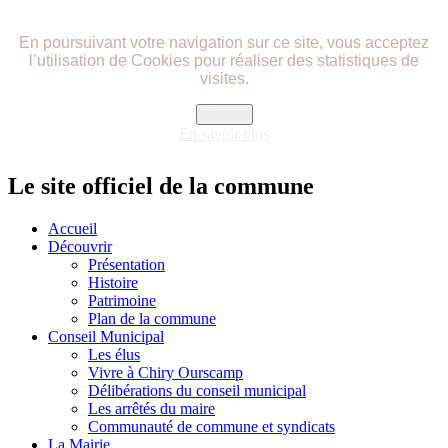
précédente
précédent
suivante
suivant
En poursuivant votre navigation sur ce site, vous acceptez
l’utilisation de Cookies pour réaliser des statistiques de
visites.
Fermer
En savoir plus
Le site officiel de la commune
Accueil
Découvrir
Présentation
Histoire
Patrimoine
Plan de la commune
Conseil Municipal
Les élus
Vivre à Chiry Ourscamp
Délibérations du conseil municipal
Les arrêtés du maire
Communauté de commune et syndicats
La Mairie