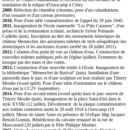
translation de la relique d'Ourscamp à Chiry.
2009.
Réfection du cimetière (chemins, pose d'un columbarium,
d'un ossuaire et d'un caveau provisoire).
2010.
Pose d'une stèle commémorative de l'appel du 18 juin 1940.
2011.
Inauguration de l'école maternelle "Les P'tits Caouens", d'un
préau et de la restauration scolaire, architecte Sylvie Primault-
Caillette (juin). Inscription au titre des monuments historiques du
château Mennechet, des anciennes toilettes de style néogothique des
domestiques et les anciennes écuries (arrêté du 18 juillet 2011).
2012.
Création d'un point de vue au château d'eau. Construction de
nouvelles toilettes publiques près de l'église (juillet). Fermeture du
kiosque par des murs et des volets.
2013.
Construction d'une nouvelle entrée à l'école. Inauguration de
la bibliothèque "Mennechet de Barival" (juin). Installation d'une
passerelle dans le parc et d'une sculpture en bois réalisée par Thierry
Moulin (wood spirit). Pose d'une table d'orientation sur le château
d'eau par la CC2V (septembre).
2014.
Pose d'un second totem (wood spirit) dans le parc oeuvre de
Thierry Moulin (juin). Inauguration de la place Saint-Eloi dans le
style XVIIIe (12 juillet). Dévoilement de la plaque commémorative
aux soldats comoriens morts le 20 août 1918 à Ourscamp (19
juillet). Messe de sainte Anne en présence de l'évêque Mgr Jacques
Benoit-Gonnin. Bénédiction du calvaire restauré de la rue de
Mauconseil (20 juillet) par le Père Philippe Montier.