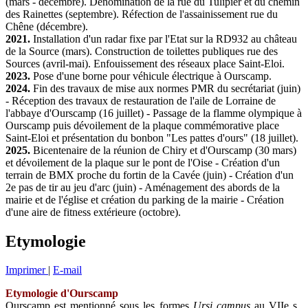
(mars - décembre). Dénomination de la rue du Tulipier et du chemin
des Rainettes (septembre). Réfection de l'assainissement rue du
Chêne (décembre).
2021.
Installation d'un radar fixe par l'Etat sur la RD932 au château
de la Source (mars). Construction de toilettes publiques rue des
Sources (avril-mai). Enfouissement des réseaux place Saint-Eloi.
2023.
Pose d'une borne pour véhicule électrique à Ourscamp.
2024.
Fin des travaux de mise aux normes PMR du secrétariat (juin)
- Réception des travaux de restauration de l'aile de Lorraine de
l'abbaye d'Ourscamp (16 juillet) - Passage de la flamme olympique à
Ourscamp puis dévoilement de la plaque commémorative place
Saint-Eloi et présentation du bonbon "Les pattes d'ours" (18 juillet).
2025.
Bicentenaire de la réunion de Chiry et d'Ourscamp (30 mars)
et dévoilement de la plaque sur le pont de l'Oise - Création d'un
terrain de BMX proche du fortin de la Cavée (juin) - Création d'un
2e pas de tir au jeu d'arc (juin) - Aménagement des abords de la
mairie et de l'église et création du parking de la mairie - Création
d'une aire de fitness extérieure (octobre).
Etymologie
Imprimer
|
E-mail
Etymologie d'Ourscamp
Ourscamp est mentionné sous les formes
Ursi campus
au VIIe s.,