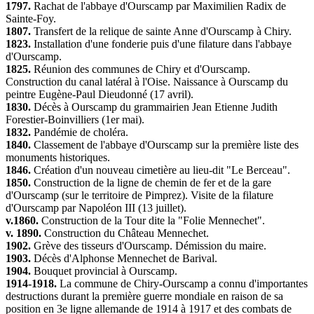
1797.
Rachat de l'abbaye d'Ourscamp par Maximilien Radix de
Sainte-Foy.
1807.
Transfert de la relique de sainte Anne d'Ourscamp à Chiry.
1823.
Installation d'une fonderie puis d'une filature dans l'abbaye
d'Ourscamp.
1825.
Réunion des communes de Chiry et d'Ourscamp.
Construction du canal latéral à l'Oise. Naissance à Ourscamp du
peintre Eugène-Paul Dieudonné (17 avril).
1830.
Décès à Ourscamp du grammairien Jean Etienne Judith
Forestier-Boinvilliers (1er mai).
1832.
Pandémie de choléra.
1840.
Classement de l'abbaye d'Ourscamp sur la première liste des
monuments historiques.
1846.
Création d'un nouveau cimetière au lieu-dit "Le Berceau".
1850.
Construction de la ligne de chemin de fer et de la gare
d'Ourscamp (sur le territoire de Pimprez). Visite de la filature
d'Ourscamp par Napoléon III (13 juillet).
v.1860.
Construction de la Tour dite la "Folie Mennechet".
v. 1890.
Construction du Château Mennechet.
1902.
Grève des tisseurs d'Ourscamp. Démission du maire.
1903.
Décès d'Alphonse Mennechet de Barival.
1904.
Bouquet provincial à Ourscamp.
1914-1918.
La commune de Chiry-Ourscamp a connu d'importantes
destructions durant la première guerre mondiale en raison de sa
position en 3e ligne allemande de 1914 à 1917 et des combats de