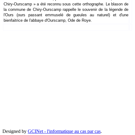
Chiry-Ourscamp » a été reconnu sous cette orthographe. Le blason de
la commune de Chiry-Ourscamp rappelle le souvenir de la légende de
l'Ours (ours passant emmuselé de gueules au naturel) et d'une
bienfaitrice de l'abbaye d'Ourscamp, Ode de Roye.
PLAN DU
MENTION
CONTACT
CREDITS
SITE
LEGALES
Copyright Mairie de Chiry Ourscamp 2019 - Tous droits reservés.
Designed by
GCINet - l'informatique au cas par cas
.