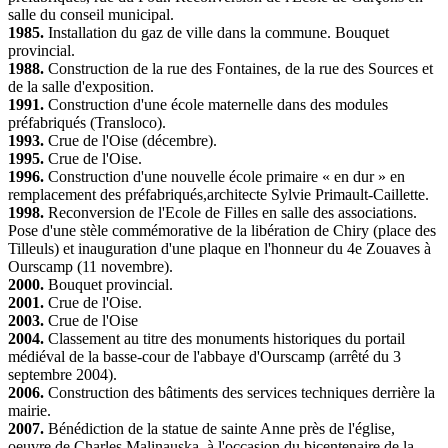
salle du conseil municipal.
1985.
Installation du gaz de ville dans la commune. Bouquet
provincial.
1988.
Construction de la rue des Fontaines, de la rue des Sources et
de la salle d'exposition.
1991.
Construction d'une école maternelle dans des modules
préfabriqués (Transloco).
1993.
Crue de l'Oise (décembre).
1995.
Crue de l'Oise.
1996.
Construction d'une nouvelle école primaire « en dur » en
remplacement des préfabriqués,architecte Sylvie Primault-Caillette.
1998.
Reconversion de l'Ecole de Filles en salle des associations.
Pose d'une stèle commémorative de la libération de Chiry (place des
Tilleuls) et inauguration d'une plaque en l'honneur du 4e Zouaves à
Ourscamp (11 novembre).
2000.
Bouquet provincial.
2001.
Crue de l'Oise.
2003.
Crue de l'Oise
2004.
Classement au titre des monuments historiques du portail
médiéval de la basse-cour de l'abbaye d'Ourscamp (arrêté du 3
septembre 2004).
2006.
Construction des bâtiments des services techniques derrière la
mairie.
2007.
Bénédiction de la statue de sainte Anne près de l'église,
oeuvre de Charles Malinauska, à l'occasion du bicentenaire de la