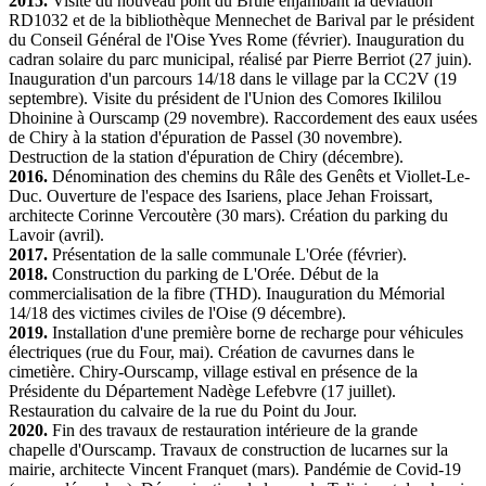
2015.
Visite du nouveau pont du Brûle enjambant la déviation
RD1032 et de la bibliothèque Mennechet de Barival par le président
du Conseil Général de l'Oise Yves Rome (février). Inauguration du
cadran solaire du parc municipal, réalisé par Pierre Berriot (27 juin).
Inauguration d'un parcours 14/18 dans le village par la CC2V (19
septembre). Visite du président de l'Union des Comores Ikililou
Dhoinine à Ourscamp (29 novembre). Raccordement des eaux usées
de Chiry à la station d'épuration de Passel (30 novembre).
Destruction de la station d'épuration de Chiry (décembre).
2016.
Dénomination des chemins du Râle des Genêts et Viollet-Le-
Duc. Ouverture de l'espace des Isariens, place Jehan Froissart,
architecte Corinne Vercoutère (30 mars). Création du parking du
Lavoir (avril).
2017.
Présentation de la salle communale L'Orée (février).
2018.
Construction du parking de L'Orée. Début de la
commercialisation de la fibre (THD). Inauguration du Mémorial
14/18 des victimes civiles de l'Oise (9 décembre).
2019.
Installation d'une première borne de recharge pour véhicules
électriques (rue du Four, mai). Création de cavurnes dans le
cimetière. Chiry-Ourscamp, village estival en présence de la
Présidente du Département Nadège Lefebvre (17 juillet).
Restauration du calvaire de la rue du Point du Jour.
2020.
Fin des travaux de restauration intérieure de la grande
chapelle d'Ourscamp. Travaux de construction de lucarnes sur la
mairie, architecte Vincent Franquet (mars). Pandémie de Covid-19