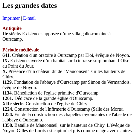
Les grandes dates
Imprimer
|
E-mail
Antiquité
IIe siècle.
Existence supposée d’une villa gallo-romaine à
Ourscamp.
Période médiévale
641.
Création d'un oratoire à Ourscamp par Eloi, évêque de Noyon.
IX.
Existence avérée d’un habitat sur la terrasse surplombant l’Oise
au Point du Jour.
X.
Présence d’un château dit de "Mauconseil" sur les hauteurs de
Chiry.
1129.
Fondation de l'abbaye d'Ourscamp par Simon de Vermandois,
évêque de Noyon.
1134.
Bénédiction de l'église primitive d'Ourscamp.
1201.
Dédicace de la grande église d'Ourscamp.
XIIe siècle.
Construction de l'église de Chiry.
1224.
Construction de l'Infirmerie d'Ourscamp (Salle des Morts).
1254.
Fin de la construction des chapelles rayonnantes de l'abside de
l'abbaye d'Ourscamp.
1358.
Bataille de Mauconseil, sur le hauteurs de Chiry. L'évêque de
Noyon Gilles de Lorris est capturé et pris comme otage avec d'autres