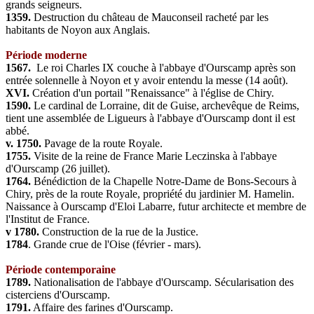
grands seigneurs.
1359.
Destruction du château de Mauconseil racheté par les
habitants de Noyon aux Anglais.
Période moderne
1567.
Le roi Charles IX couche à l'abbaye d'Ourscamp après son
entrée solennelle à Noyon et y avoir entendu la messe (14 août).
XVI.
Création d'un portail "Renaissance" à l'église de Chiry.
1590.
Le cardinal de Lorraine, dit de Guise, archevêque de Reims,
tient une assemblée de Ligueurs à l'abbaye d'Ourscamp dont il est
abbé.
v. 1750.
Pavage de la route Royale.
1755.
Visite de la reine de France Marie Leczinska à l'abbaye
d'Ourscamp (26 juillet).
1764.
Bénédiction de la Chapelle Notre-Dame de Bons-Secours à
Chiry, près de la route Royale, propriété du jardinier M. Hamelin.
Naissance à Ourscamp d'Eloi Labarre, futur architecte et membre de
l'Institut de France.
v 1780.
Construction de la rue de la Justice.
1784
. Grande crue de l'Oise (février - mars).
Période contemporaine
1789.
Nationalisation de l'abbaye d'Ourscamp. Sécularisation des
cisterciens d'Ourscamp.
1791.
Affaire des farines d'Ourscamp.