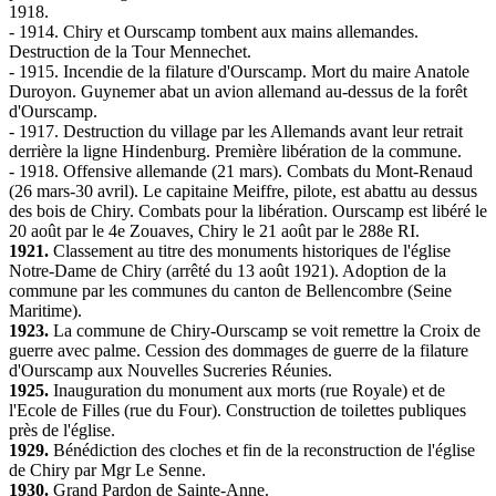
1918.
- 1914. Chiry et Ourscamp tombent aux mains allemandes.
Destruction de la Tour Mennechet.
- 1915. Incendie de la filature d'Ourscamp. Mort du maire Anatole
Duroyon. Guynemer abat un avion allemand au-dessus de la forêt
d'Ourscamp.
- 1917. Destruction du village par les Allemands avant leur retrait
derrière la ligne Hindenburg. Première libération de la commune.
- 1918. Offensive allemande (21 mars). Combats du Mont-Renaud
(26 mars-30 avril). Le capitaine Meiffre, pilote, est abattu au dessus
des bois de Chiry. Combats pour la libération. Ourscamp est libéré le
20 août par le 4e Zouaves, Chiry le 21 août par le 288e RI.
1921.
Classement au titre des monuments historiques de l'église
Notre-Dame de Chiry (arrêté du 13 août 1921). Adoption de la
commune par les communes du canton de Bellencombre (Seine
Maritime).
1923.
La commune de Chiry-Ourscamp se voit remettre la Croix de
guerre avec palme. Cession des dommages de guerre de la filature
d'Ourscamp aux Nouvelles Sucreries Réunies.
1925.
Inauguration du monument aux morts (rue Royale) et de
l'Ecole de Filles (rue du Four). Construction de toilettes publiques
près de l'église.
1929.
Bénédiction des cloches et fin de la reconstruction de l'église
de Chiry par Mgr Le Senne.
1930.
Grand Pardon de Sainte-Anne.