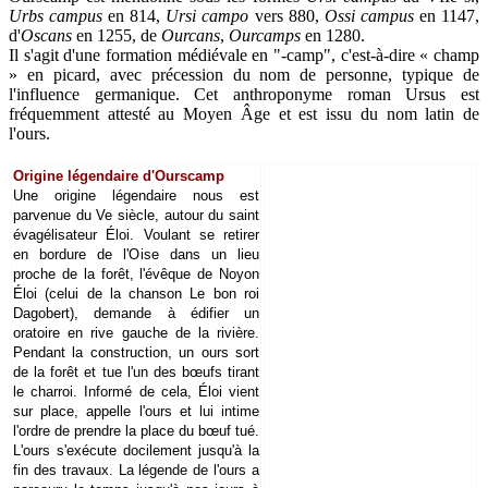
Urbs campus
en 814,
Ursi campo
vers 880,
Ossi campus
en 1147,
d'
Oscans
en 1255, de
Ourcans
,
Ourcamps
en 1280.
Il s'agit d'une formation médiévale en "-camp", c'est-à-dire « champ
» en picard, avec précession du nom de personne, typique de
l'influence germanique. Cet anthroponyme roman Ursus est
fréquemment attesté au Moyen Âge et est issu du nom latin de
l'ours.
Origine légendaire d'Ourscamp
Une origine légendaire nous est
parvenue du Ve siècle, autour du saint
évagélisateur Éloi. Voulant se retirer
en bordure de l'Oise dans un lieu
proche de la forêt, l'évêque de Noyon
Éloi (celui de la chanson Le bon roi
Dagobert), demande à édifier un
oratoire en rive gauche de la rivière.
Pendant la construction, un ours sort
de la forêt et tue l'un des bœufs tirant
le charroi. Informé de cela, Éloi vient
sur place, appelle l'ours et lui intime
l'ordre de prendre la place du bœuf tué.
L'ours s'exécute docilement jusqu'à la
fin des travaux. La légende de l'ours a