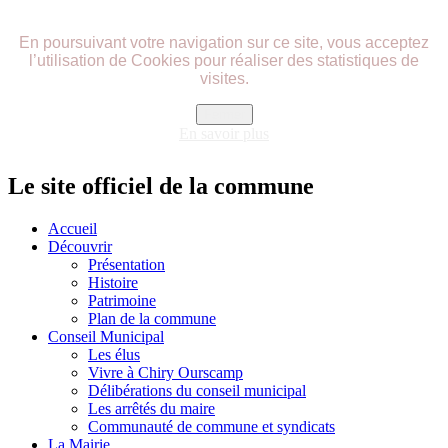
précédente
précédent
suivante
suivant
En poursuivant votre navigation sur ce site, vous acceptez
l’utilisation de Cookies pour réaliser des statistiques de
visites.
Fermer
En savoir plus
Le site officiel de la commune
Accueil
Découvrir
Présentation
Histoire
Patrimoine
Plan de la commune
Conseil Municipal
Les élus
Vivre à Chiry Ourscamp
Délibérations du conseil municipal
Les arrêtés du maire
Communauté de commune et syndicats
La Mairie