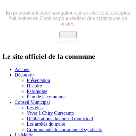
précédente
précédent
suivante
suivant
En poursuivant votre navigation sur ce site, vous acceptez
l’utilisation de Cookies pour réaliser des statistiques de
visites.
Fermer
En savoir plus
Le site officiel de la commune
Accueil
Découvrir
Présentation
Histoire
Patrimoine
Plan de la commune
Conseil Municipal
Les élus
Vivre à Chiry Ourscamp
Délibérations du conseil municipal
Les arrêtés du maire
Communauté de commune et syndicats
La Mairie