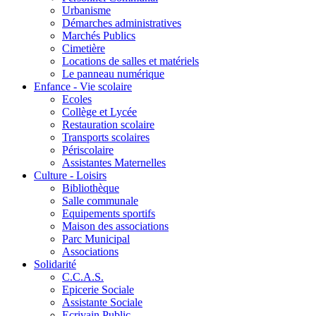
Urbanisme
Démarches administratives
Marchés Publics
Cimetière
Locations de salles et matériels
Le panneau numérique
Enfance - Vie scolaire
Ecoles
Collège et Lycée
Restauration scolaire
Transports scolaires
Périscolaire
Assistantes Maternelles
Culture - Loisirs
Bibliothèque
Salle communale
Equipements sportifs
Maison des associations
Parc Municipal
Associations
Solidarité
C.C.A.S.
Epicerie Sociale
Assistante Sociale
Ecrivain Public