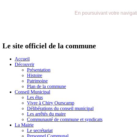
précédente
précédent
suivante
suivant
En poursuivant votre navigatio
Le site officiel de la commune
Accueil
Découvrir
Présentation
Histoire
Patrimoine
Plan de la commune
Conseil Municipal
Les élus
Vivre à Chiry Ourscamp
Délibérations du conseil municipal
Les arrêtés du maire
Communauté de commune et syndicats
La Mairie
Le secrétariat
Personnel Communal