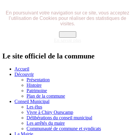
précédente
précédent
suivante
suivant
En poursuivant votre navigation sur ce site, vous acceptez
l’utilisation de Cookies pour réaliser des statistiques de
visites.
Fermer
En savoir plus
Le site officiel de la commune
Accueil
Découvrir
Présentation
Histoire
Patrimoine
Plan de la commune
Conseil Municipal
Les élus
Vivre à Chiry Ourscamp
Délibérations du conseil municipal
Les arrêtés du maire
Communauté de commune et syndicats
La Mairie