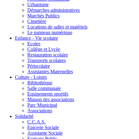
Urbanisme
Démarches administratives
Marchés Publics
Cimetière
Locations de salles et matériels
Le panneau numérique
Enfance - Vie scolaire
Ecoles
Collège et Lycée
Restauration scolaire
Transports scolaires
Périscolaire
Assistantes Maternelles
Culture - Loisirs
Bibliothèque
Salle communale
Equipements sportifs
Maison des associations
Parc Municipal
Associations
Solidarité
C.C.A.S.
Epicerie Sociale
Assistante Sociale
Ecrivain Public