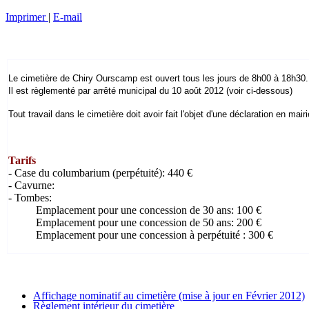
Imprimer
|
E-mail
Le cimetière de Chiry Ourscamp est ouvert tous les jours de 8h00 à 18h30.
Il est règlementé par arrêté municipal du 10 août 2012 (voir ci-dessous)
Tout travail dans le cimetière doit avoir fait l'objet d'une déclaration en mair
Tarifs
- Case du columbarium (perpétuité): 440 €
- Cavurne:
-
Tombes:
Emplacement pour une concession de 30 ans: 100 €
Emplacement pour une concession de 50 ans: 200 €
Emplacement pour une concession à perpétuité : 300 €
Affichage nominatif au cimetière (mise à jour en Février 2012)
Règlement intérieur du cimetière