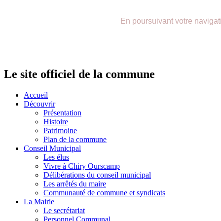
précédente
précédent
suivante
suivant
En poursuivant votre navigatio
Le site officiel de la commune
Accueil
Découvrir
Présentation
Histoire
Patrimoine
Plan de la commune
Conseil Municipal
Les élus
Vivre à Chiry Ourscamp
Délibérations du conseil municipal
Les arrêtés du maire
Communauté de commune et syndicats
La Mairie
Le secrétariat
Personnel Communal