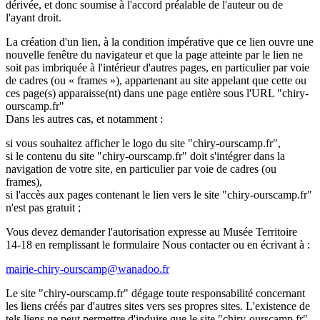
dérivée, et donc soumise à l'accord préalable de l'auteur ou de
l'ayant droit.
La création d'un lien, à la condition impérative que ce lien ouvre une
nouvelle fenêtre du navigateur et que la page atteinte par le lien ne
soit pas imbriquée à l'intérieur d'autres pages, en particulier par voie
de cadres (ou « frames »), appartenant au site appelant que cette ou
ces page(s) apparaisse(nt) dans une page entière sous l'URL "chiry-
ourscamp.fr"
Dans les autres cas, et notamment :
si vous souhaitez afficher le logo du site "chiry-ourscamp.fr",
si le contenu du site "chiry-ourscamp.fr" doit s'intégrer dans la
navigation de votre site, en particulier par voie de cadres (ou
frames),
si l'accès aux pages contenant le lien vers le site "chiry-ourscamp.fr"
n'est pas gratuit ;
Vous devez demander l'autorisation expresse au Musée Territoire
14-18 en remplissant le formulaire Nous contacter ou en écrivant à :
mairie-chiry-ourscamp@wanadoo.fr
Le site "chiry-ourscamp.fr" dégage toute responsabilité concernant
les liens créés par d'autres sites vers ses propres sites. L'existence de
tels liens ne peut permettre d'induire que le site "chiry-ourscamp.fr"