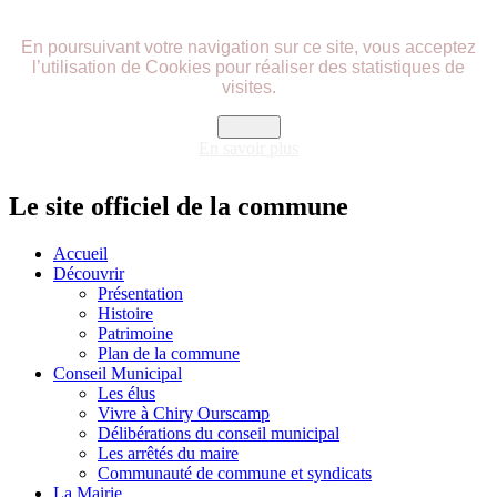
précédente
précédent
suivante
suivant
En poursuivant votre navigation sur ce site, vous acceptez
l’utilisation de Cookies pour réaliser des statistiques de
visites.
Fermer
En savoir plus
Le site officiel de la commune
Accueil
Découvrir
Présentation
Histoire
Patrimoine
Plan de la commune
Conseil Municipal
Les élus
Vivre à Chiry Ourscamp
Délibérations du conseil municipal
Les arrêtés du maire
Communauté de commune et syndicats
La Mairie