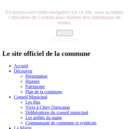
précédente
précédent
suivante
suivant
En poursuivant votre navigation sur ce site, vous acceptez
l’utilisation de Cookies pour réaliser des statistiques de
visites.
Fermer
En savoir plus
Le site officiel de la commune
Accueil
Découvrir
Présentation
Histoire
Patrimoine
Plan de la commune
Conseil Municipal
Les élus
Vivre à Chiry Ourscamp
Délibérations du conseil municipal
Les arrêtés du maire
Communauté de commune et syndicats
La Mairie