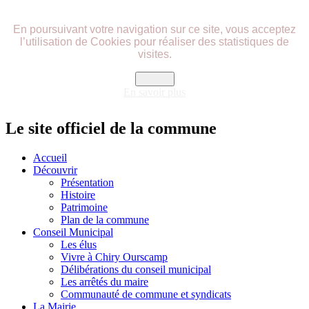
précédente
précédent
suivante
suivant
En poursuivant votre navigation sur ce site, vous acceptez
l’utilisation de Cookies pour réaliser des statistiques de
visites.
Fermer
En savoir plus
Le site officiel de la commune
Accueil
Découvrir
Présentation
Histoire
Patrimoine
Plan de la commune
Conseil Municipal
Les élus
Vivre à Chiry Ourscamp
Délibérations du conseil municipal
Les arrêtés du maire
Communauté de commune et syndicats
La Mairie