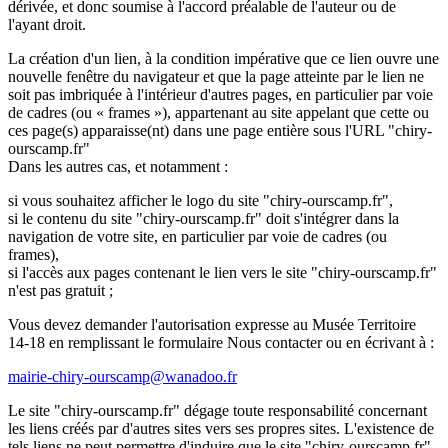
dérivée, et donc soumise à l'accord préalable de l'auteur ou de
l'ayant droit.
La création d'un lien, à la condition impérative que ce lien ouvre une
nouvelle fenêtre du navigateur et que la page atteinte par le lien ne
soit pas imbriquée à l'intérieur d'autres pages, en particulier par voie
de cadres (ou « frames »), appartenant au site appelant que cette ou
ces page(s) apparaisse(nt) dans une page entière sous l'URL "chiry-
ourscamp.fr"
Dans les autres cas, et notamment :
si vous souhaitez afficher le logo du site "chiry-ourscamp.fr",
si le contenu du site "chiry-ourscamp.fr" doit s'intégrer dans la
navigation de votre site, en particulier par voie de cadres (ou
frames),
si l'accès aux pages contenant le lien vers le site "chiry-ourscamp.fr"
n'est pas gratuit ;
Vous devez demander l'autorisation expresse au Musée Territoire
14-18 en remplissant le formulaire Nous contacter ou en écrivant à :
mairie-chiry-ourscamp@wanadoo.fr
Le site "chiry-ourscamp.fr" dégage toute responsabilité concernant
les liens créés par d'autres sites vers ses propres sites. L'existence de
tels liens ne peut permettre d'induire que le site "chiry-ourscamp.fr"