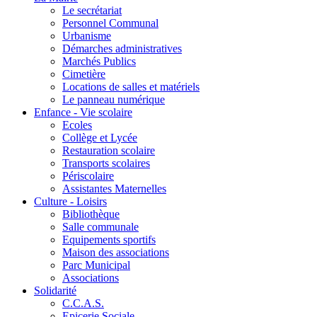
Le secrétariat
Personnel Communal
Urbanisme
Démarches administratives
Marchés Publics
Cimetière
Locations de salles et matériels
Le panneau numérique
Enfance - Vie scolaire
Ecoles
Collège et Lycée
Restauration scolaire
Transports scolaires
Périscolaire
Assistantes Maternelles
Culture - Loisirs
Bibliothèque
Salle communale
Equipements sportifs
Maison des associations
Parc Municipal
Associations
Solidarité
C.C.A.S.
Epicerie Sociale