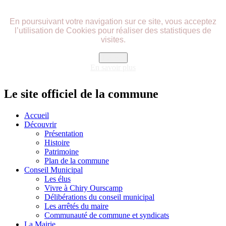
précédente
précédent
suivante
suivant
En poursuivant votre navigation sur ce site, vous acceptez
l’utilisation de Cookies pour réaliser des statistiques de
visites.
Fermer
En savoir plus
Le site officiel de la commune
Accueil
Découvrir
Présentation
Histoire
Patrimoine
Plan de la commune
Conseil Municipal
Les élus
Vivre à Chiry Ourscamp
Délibérations du conseil municipal
Les arrêtés du maire
Communauté de commune et syndicats
La Mairie