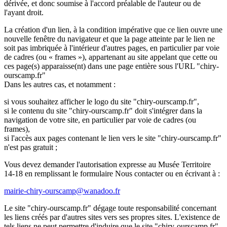
dérivée, et donc soumise à l'accord préalable de l'auteur ou de
l'ayant droit.
La création d'un lien, à la condition impérative que ce lien ouvre une
nouvelle fenêtre du navigateur et que la page atteinte par le lien ne
soit pas imbriquée à l'intérieur d'autres pages, en particulier par voie
de cadres (ou « frames »), appartenant au site appelant que cette ou
ces page(s) apparaisse(nt) dans une page entière sous l'URL "chiry-
ourscamp.fr"
Dans les autres cas, et notamment :
si vous souhaitez afficher le logo du site "chiry-ourscamp.fr",
si le contenu du site "chiry-ourscamp.fr" doit s'intégrer dans la
navigation de votre site, en particulier par voie de cadres (ou
frames),
si l'accès aux pages contenant le lien vers le site "chiry-ourscamp.fr"
n'est pas gratuit ;
Vous devez demander l'autorisation expresse au Musée Territoire
14-18 en remplissant le formulaire Nous contacter ou en écrivant à :
mairie-chiry-ourscamp@wanadoo.fr
Le site "chiry-ourscamp.fr" dégage toute responsabilité concernant
les liens créés par d'autres sites vers ses propres sites. L'existence de
tels liens ne peut permettre d'induire que le site "chiry-ourscamp.fr"