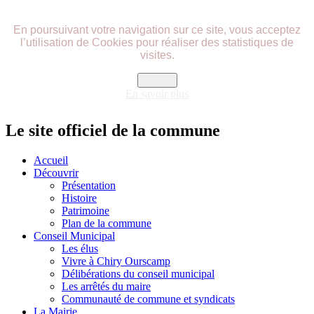
précédente
précédent
suivante
suivant
En poursuivant votre navigation sur ce site, vous acceptez
l’utilisation de Cookies pour réaliser des statistiques de
visites.
Fermer
En savoir plus
Le site officiel de la commune
Accueil
Découvrir
Présentation
Histoire
Patrimoine
Plan de la commune
Conseil Municipal
Les élus
Vivre à Chiry Ourscamp
Délibérations du conseil municipal
Les arrêtés du maire
Communauté de commune et syndicats
La Mairie