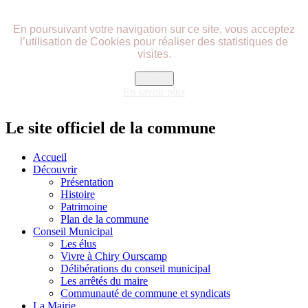
précédente
précédent
suivante
suivant
En poursuivant votre navigation sur ce site, vous acceptez
l’utilisation de Cookies pour réaliser des statistiques de
visites.
Fermer
En savoir plus
Le site officiel de la commune
Accueil
Découvrir
Présentation
Histoire
Patrimoine
Plan de la commune
Conseil Municipal
Les élus
Vivre à Chiry Ourscamp
Délibérations du conseil municipal
Les arrêtés du maire
Communauté de commune et syndicats
La Mairie