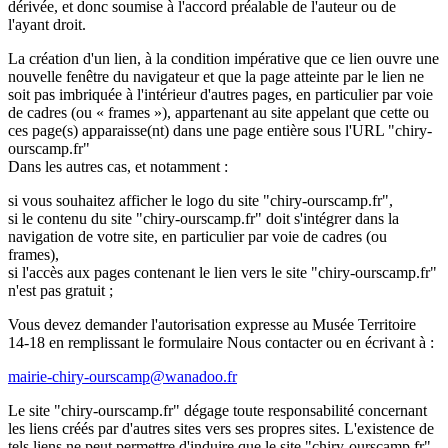
dérivée, et donc soumise à l'accord préalable de l'auteur ou de
l'ayant droit.
La création d'un lien, à la condition impérative que ce lien ouvre une
nouvelle fenêtre du navigateur et que la page atteinte par le lien ne
soit pas imbriquée à l'intérieur d'autres pages, en particulier par voie
de cadres (ou « frames »), appartenant au site appelant que cette ou
ces page(s) apparaisse(nt) dans une page entière sous l'URL "chiry-
ourscamp.fr"
Dans les autres cas, et notamment :
si vous souhaitez afficher le logo du site "chiry-ourscamp.fr",
si le contenu du site "chiry-ourscamp.fr" doit s'intégrer dans la
navigation de votre site, en particulier par voie de cadres (ou
frames),
si l'accès aux pages contenant le lien vers le site "chiry-ourscamp.fr"
n'est pas gratuit ;
Vous devez demander l'autorisation expresse au Musée Territoire
14-18 en remplissant le formulaire Nous contacter ou en écrivant à :
mairie-chiry-ourscamp@wanadoo.fr
Le site "chiry-ourscamp.fr" dégage toute responsabilité concernant
les liens créés par d'autres sites vers ses propres sites. L'existence de
tels liens ne peut permettre d'induire que le site "chiry-ourscamp.fr"