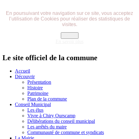
précédente
précédent
suivante
suivant
En poursuivant votre navigation sur ce site, vous acceptez
l’utilisation de Cookies pour réaliser des statistiques de
visites.
Fermer
En savoir plus
Le site officiel de la commune
Accueil
Découvrir
Présentation
Histoire
Patrimoine
Plan de la commune
Conseil Municipal
Les élus
Vivre à Chiry Ourscamp
Délibérations du conseil municipal
Les arrêtés du maire
Communauté de commune et syndicats
La Mairie