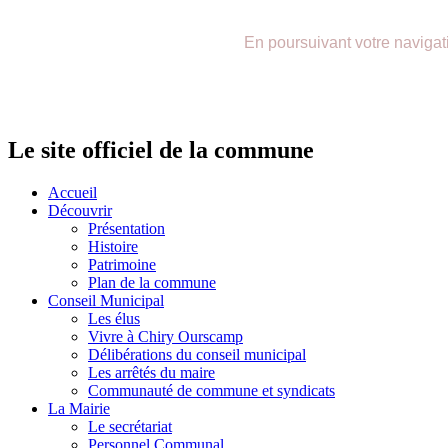
précédente
précédent
suivante
suivant
En poursuivant votre navigatio
Le site officiel de la commune
Accueil
Découvrir
Présentation
Histoire
Patrimoine
Plan de la commune
Conseil Municipal
Les élus
Vivre à Chiry Ourscamp
Délibérations du conseil municipal
Les arrêtés du maire
Communauté de commune et syndicats
La Mairie
Le secrétariat
Personnel Communal