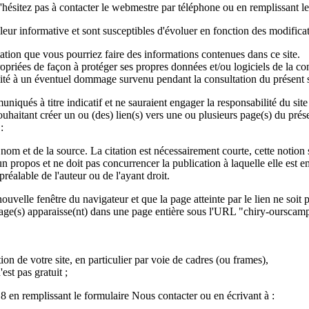
n'hésitez pas à contacter le webmestre par téléphone ou en remplissant l
leur informative et sont susceptibles d'évoluer en fonction des modificati
tation que vous pourriez faire des informations contenues dans ce site.
ppropriées de façon à protéger ses propres données et/ou logiciels de la co
lité à un éventuel dommage survenu pendant la consultation du présent s
mmuniqués à titre indicatif et ne sauraient engager la responsabilité du si
uhaitant créer un ou (des) lien(s) vers une ou plusieurs page(s) du prés
:
n nom et de la source. La citation est nécessairement courte, cette notion s
re un propos et ne doit pas concurrencer la publication à laquelle elle est
éalable de l'auteur ou de l'ayant droit.
uvelle fenêtre du navigateur et que la page atteinte par le lien ne soit p
 page(s) apparaisse(nt) dans une page entière sous l'URL "chiry-ourscamp
ion de votre site, en particulier par voie de cadres (ou frames),
est pas gratuit ;
 en remplissant le formulaire Nous contacter ou en écrivant à :