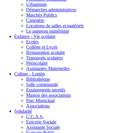
Urbanisme
Démarches administratives
Marchés Publics
Cimetière
Locations de salles et matériels
Le panneau numérique
Enfance - Vie scolaire
Ecoles
Collège et Lycée
Restauration scolaire
Transports scolaires
Périscolaire
Assistantes Maternelles
Culture - Loisirs
Bibliothèque
Salle communale
Equipements sportifs
Maison des associations
Parc Municipal
Associations
Solidarité
C.C.A.S.
Epicerie Sociale
Assistante Sociale
Ecrivain Public