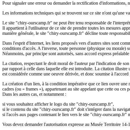
Pour signaler une erreur ou demander la rectification d'informations, 
Les informations techniques qui se trouvent sur ce site n'ont qu'une va
Le site "chiry-ourscamp.fr" ne peut être tenu responsable de l'interpré
Il appartient à l'utilisateur de ce site de prendre toutes les mesures a
manière générale, le site "chiry-ourscamp.fr" décline toute responsabi
Dans l'esprit d'Internet, les liens proposés vers d'autres sites sont co
conditions d'accès. A l'inverse, toute personne (physique ou morale) so
Néanmoins, par principe sont autorisés, sans accord express préalable 
La citation, respectant le droit moral de l'auteur par l'indication de so
par rapport à celle dans laquelle elle est introduite. La citation illust
est considérée comme une oeuvre dérivée, et donc soumise à l'accord pr
La création d'un lien, à la condition impérative que ce lien ouvre une no
cadres (ou « frames »), appartenant au site appelant que cette ou ces
Dans les autres cas, et notamment :
si vous souhaitez afficher le logo du site "chiry-ourscamp.fr",
si le contenu du site "chiry-ourscamp.fr" doit s'intégrer dans la navigat
si l'accès aux pages contenant le lien vers le site "chiry-ourscamp.fr" n'
Vous devez demander l'autorisation expresse au Musée Territoire 14-18