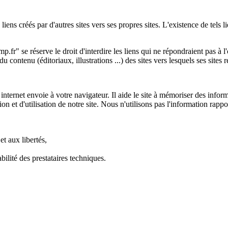
iens créés par d'autres sites vers ses propres sites. L'existence de tels 
camp.fr" se réserve le droit d'interdire les liens qui ne répondraient pas à 
u contenu (éditoriaux, illustrations ...) des sites vers lesquels ses sites 
internet envoie à votre navigateur. Il aide le site à mémoriser des infor
tion et d'utilisation de notre site. Nous n'utilisons pas l'information rappo
et aux libertés,
bilité des prestataires techniques.
PLAN DU
MENTION
CONTACT
CREDITS
SITE
LEGALES