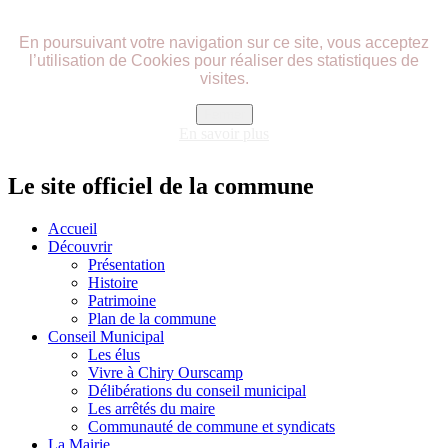
précédente
précédent
suivante
suivant
En poursuivant votre navigation sur ce site, vous acceptez
l’utilisation de Cookies pour réaliser des statistiques de
visites.
Fermer
En savoir plus
Le site officiel de la commune
Accueil
Découvrir
Présentation
Histoire
Patrimoine
Plan de la commune
Conseil Municipal
Les élus
Vivre à Chiry Ourscamp
Délibérations du conseil municipal
Les arrêtés du maire
Communauté de commune et syndicats
La Mairie