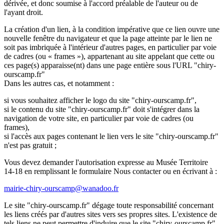
dérivée, et donc soumise à l'accord préalable de l'auteur ou de
l'ayant droit.
La création d'un lien, à la condition impérative que ce lien ouvre une
nouvelle fenêtre du navigateur et que la page atteinte par le lien ne
soit pas imbriquée à l'intérieur d'autres pages, en particulier par voie
de cadres (ou « frames »), appartenant au site appelant que cette ou
ces page(s) apparaisse(nt) dans une page entière sous l'URL "chiry-
ourscamp.fr"
Dans les autres cas, et notamment :
si vous souhaitez afficher le logo du site "chiry-ourscamp.fr",
si le contenu du site "chiry-ourscamp.fr" doit s'intégrer dans la
navigation de votre site, en particulier par voie de cadres (ou
frames),
si l'accès aux pages contenant le lien vers le site "chiry-ourscamp.fr"
n'est pas gratuit ;
Vous devez demander l'autorisation expresse au Musée Territoire
14-18 en remplissant le formulaire Nous contacter ou en écrivant à :
mairie-chiry-ourscamp@wanadoo.fr
Le site "chiry-ourscamp.fr" dégage toute responsabilité concernant
les liens créés par d'autres sites vers ses propres sites. L'existence de
tels liens ne peut permettre d'induire que le site "chiry-ourscamp.fr"