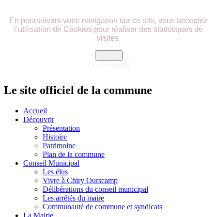
précédente
précédent
suivante
suivant
En poursuivant votre navigation sur ce site, vous acceptez
l’utilisation de Cookies pour réaliser des statistiques de
visites.
Fermer
En savoir plus
Le site officiel de la commune
Accueil
Découvrir
Présentation
Histoire
Patrimoine
Plan de la commune
Conseil Municipal
Les élus
Vivre à Chiry Ourscamp
Délibérations du conseil municipal
Les arrêtés du maire
Communauté de commune et syndicats
La Mairie